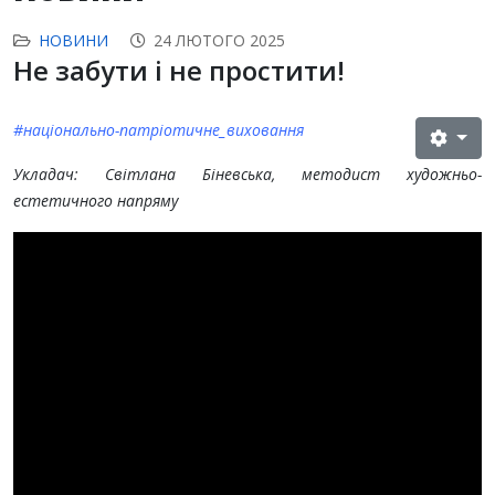
НОВИНИ
24 ЛЮТОГО 2025
Не забути і не простити!
#національно-патріотичне_виховання
Укладач: Світлана Біневська, методист художньо-
естетичного напряму