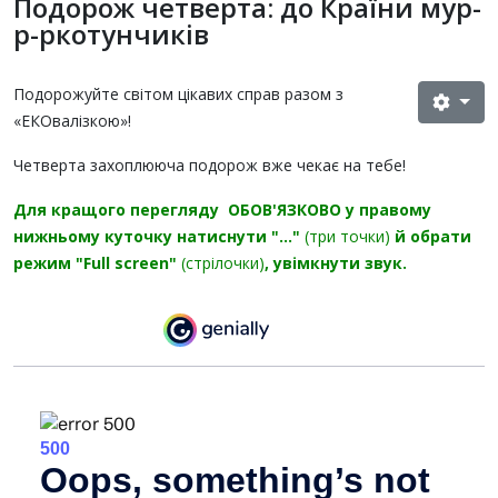
Подорож четверта: до Країни мур-
р-ркотунчиків
Подорожуйте світом цікавих справ разом з
«ЕКОвалізкою»!
Четверта захоплююча подорож вже чекає на тебе!
Д
ля кращого перегляду ОБОВ'ЯЗКОВО у правому
нижньому куточку натиснути "..."
(три точки)
й обрати
режим "Full screen"
(стрілочки)
, увімкнути звук.