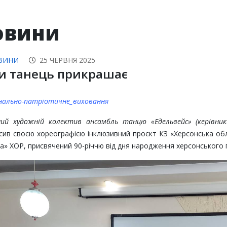
овини
ВИНИ
25 ЧЕРВНЯ 2025
и танець прикрашає
нально-патріотичне_виховання
ий художній колектив ансамбль танцю «Едельвейс» (керівник
сив своєю хореографією інклюзивний проєкт КЗ «Херсонська обл
а» ХОР, присвячений 90-річчю від дня народження херсонського