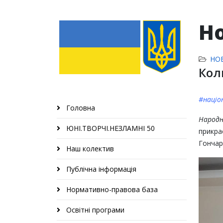
Н
НО
Кол
#націо
Головна
Народн
ЮНІ.ТВОРЧІ.НЕЗЛАМНІ 50
прикра
Гончар
Наш колектив
Публічна інформація
Нормативно-правова база
Освітні програми