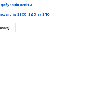
здобувачів освіти
педагогів ЗЗСО, ЗДО та ЗПО
редня стаття: Добро має ланцюгову реакцію!
передня