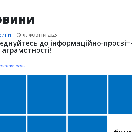
овини
ВИНИ
08 ЖОВТНЯ 2025
єднуйтесь до інформаційно-просвіт
іаграмотності!
грамотність