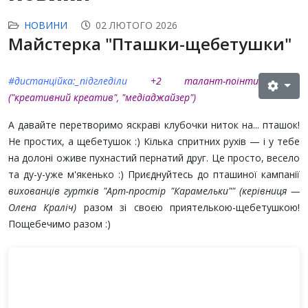
НОВИНИ
02 ЛЮТОГО 2026
Майстерка "Пташки-щебетушки"
#дистанційка:_підгледіли
+2 талант-поінти
("креативний креатив", "медіаджайзер")
А давайте перетворимо яскраві клубочки ниток на... пташок!
Не простих, а щебетушок :) Кілька спритних рухів — і у тебе
на долоні оживе пухнастий пернатий друг. Це просто, весело
та ду-у-уже м'якенько :) Приєднуйтесь до пташиної кампанії
вихованців гуртків "Арт-простір "Карамельки"" (керівниця —
Олена Краліч)
разом зі своєю приятелькою-щебетушкою!
Пощебечимо разом :)