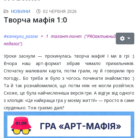
НОВИНИ
02 ЧЕРВНЯ 2026
Творча мафія 1:0
#канікули_разом
+ 1 талант-поінт (
"PROактивний
педагог"
)
Уроки заснули — прокинулась творча мафія! І ми в грі :)
Вчора наш арт-формат зібрав чимало прихильників.
Спочатку малювали карти, потім грали, ну й говорили про
погоду... Бо треба ж було з чогось починати знайомство :)
Та й так рознайомилися, що потім ніяк не могли розійтися.
Схоже, це була найчисленніша версія гри. А відгук від одного
з хлопців: «Це найкраща гра у моєму житті!» — просто в саме
серденько. Тож граємо далі?