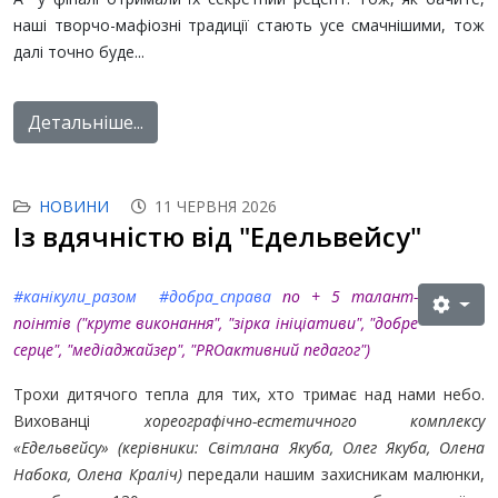
наші творчо-мафіозні традиції стають усе смачнішими, тож
далі точно буде...
Детальніше...
НОВИНИ
11 ЧЕРВНЯ 2026
Із вдячністю від "Едельвейсу"
#канікули_разом
#добра_справа
по
+ 5 талант-
поінтів ("круте виконання", "зірка ініціативи", "добре
серце", "медіаджайзер"
, "PROактивний педагог"
)
Трохи дитячого тепла для тих, хто тримає над нами небо.
Вихованці
хореографічно-естетичного комплексу
«Едельвейсу» (керівники: Світлана Якуба, Олег Якуба, Олена
Набока, Олена Краліч)
передали нашим захисникам малюнки,