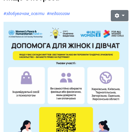
#здобувачам_освіти #педагогам