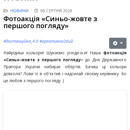
НОВИНИ
06 СЕРПНЯ 2026
Фотоакція «Синьо-жовте з
першого погляду»
#дистанційка_4.0 #креативно26ий
Найрідніші кольори! Шукаємо усюди-и-и! Наша
фотоакція
«Синьо-жовте з першого погляду
» до Дня Державного
Прапора України набирає обертів. Бачиш ці кольори
довкола? Лови їх в об'єктив і надсилай своєму керівнику. Бо
це любов з першого погляду :)