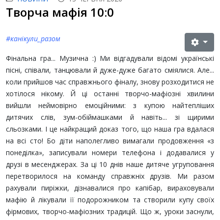
Творча мафія 10:0
#канікули_разом
Фінальна гра... Музична :) Ми відгадували відомі українські
пісні, співали, танцювали й дуже-дуже багато сміялися. Але...
коли прийшов час справжнього фіналу, знову розходитися не
хотілося нікому. Й ці останні творчо-мафіозні хвилини
вийшли неймовірно емоційними: з купою найтепліших
дитячих слів, зум-обіймашками й навіть... зі щирими
сльозками. І це найкращий доказ того, що наша гра вдалася
на всі сто! Бо діти наполегливо вимагали продовження «з
понеділка», записували номери телефона і додавалися у
друзі в месенджерах. За ці 10 днів наше дитяче угруповання
перетворилося на команду справжніх друзів. Ми разом
рахували пиріжки, дізнавалися про капібар, вираховували
мафію й лікували її подорожником та створили купу своїх
фірмових, творчо-мафіозних традицій. Що ж, уроки заснули,