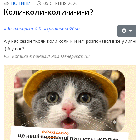
НОВИНИ
05 СЕРПНЯ 2026
Коли-коли-коли-и-и-и?
#дистанційка_4.0 #креативно26ий
А у нас сезон "Коли-коли-коли-и-и-и?" розпочався вже у липні
:) А у вас?
P.S. Котика в панамці нам згенерував ШІ