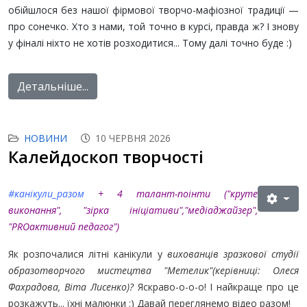
обійшлося без нашої фірмової творчо-мафіозної традиції —
про сонечко. Хто з нами, той точно в курсі, правда ж? І знову
у фіналі ніхто не хотів розходитися... Тому далі точно буде :)
Детальніше...
НОВИНИ
10 ЧЕРВНЯ 2026
Калейдоскоп творчості
#канікули_разом
+ 4 талант-поінти ("круте
виконання", "зірка ініціативи","медіаджайзер"
,
"PROактивний педагог"
)
Як розпочалися літні канікули у
вихованців зразкової студії
образотворчого мистецтва "Метелик"(керівниці: Олеся
Фахрадова, Віта Лисенко)?
Яскраво-о-о-о! І найкраще про це
розкажуть... їхні малюнки :) Давай переглянемо відео разом!