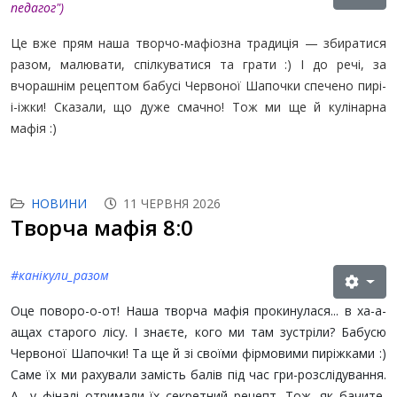
педагог"
)
Це вже прям наша творчо-мафіозна традиція — збиратися
разом, малювати, спілкуватися та грати :) І до речі, за
вчорашнім рецептом бабусі Червоної Шапочки спечено пирі-
і-іжки! Сказали, що дуже смачно! Тож ми ще й кулінарна
мафія :)
НОВИНИ
11 ЧЕРВНЯ 2026
Творча мафія 8:0
#канікули_разом
Оце поворо-о-от! Наша творча мафія прокинулася... в ха-а-
ащах старого лісу. І знаєте, кого ми там зустріли? Бабусю
Червоної Шапочки! Та ще й зі своїми фірмовими пиріжками :)
Саме їх ми рахували замість балів під час гри-розслідування.
А у фіналі отримали їх секретний рецепт. Тож, як бачите,