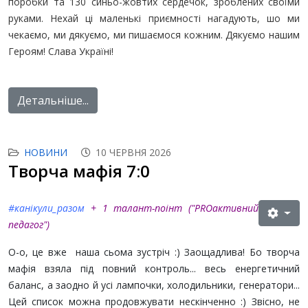
поробки та 130 синьо-жовтих сердечок, зроблених своїми
руками. Нехай ці маленькі приємності нагадують, шо ми
чекаємо, ми дякуємо, ми пишаємося кожним. Дякуємо нашим
Героям! Слава Україні!
Детальніше...
НОВИНИ
10 ЧЕРВНЯ 2026
Творча мафія 7:0
#канікули_разом
+ 1 талант-поінт (
"PROактивний
педагог"
)
О-о, це вже наша сьома зустріч :) Заощадлива! Бо творча
мафія взяла під повний контроль... весь енергетичний
баланс, а заодно й усі лампочки, холодильники, генератори...
Цей список можна продовжувати нескінченно :) Звісно, не