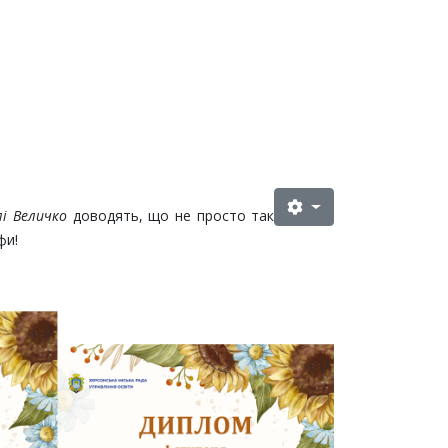
лі Величко
доводять, що не просто так
фи!