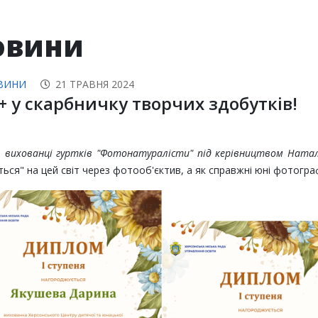
овини
ВИНИ
21 ТРАВНЯ 2024
+ у скарбничку творчих здобутків!
е
вихованці гуртків "Фотонатуралісти" під керівництвом Ната
ться" на цей світ через фотооб'єктив, а як справжні юні фотогра