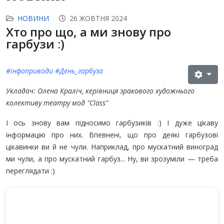
НОВИНИ
26 ЖОВТНЯ 2024
Хто про що, а ми знову про
гарбузи :)
#інфоприводи #День_гарбуза
Укладач: Олена Краліч, керівниця зракового художнього
колективу театру мод "Class"
І ось знову вам підносимо гарбузиків :) І дуже цікаву
інформацію про них. Впевнені, що про деякі гарбузові
цікавинки ви й не чули. Наприклад, про мускатний виноград
ми чули, а про мускатний гарбуз... Ну, ви зрозуміли — треба
переглядати :)