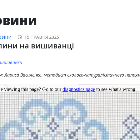
овини
ВИНИ
15 ТРАВНЯ 2025
лини на вишиванці
вишиванки
ч: Лариса Василенко, методист еколого-натуралістичного напря