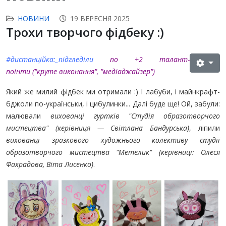
НОВИНИ
19 ВЕРЕСНЯ 2025
Трохи творчого фідбеку :)
#дистанційка:_підгледіли
по +2 талант-
поінти ("круте виконання", "медіаджайзер")
Який же милий фідбек ми отримали :) І лабуби, і майнкрафт-
бджоли по-українськи, і цибулинки...
Далі буде ще! Ой, забули:
малювали
вихованці гуртків "Студія образотворчого
мистецтва" (керівниця — Світлана Бандурська)
, ліпили
вихованці зразкового художнього колективу студії
образотворчого мистецтва "Метелик" (керівниці: Олеся
Фахрадова, Віта Лисенко)
.