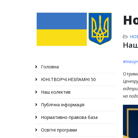
Н
НО
Наш
#творч
Головна
Отрима
ЮНІ.ТВОРЧІ.НЕЗЛАМНІ 50
Центр
підтри
Наш колектив
на под
Публічна інформація
Нормативно-правова база
Освітні програми