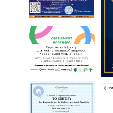
Попер
По