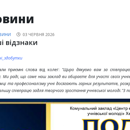
овини
ВИНИ
03 ЧЕРВНЯ 2026
і відзнаки
і_здобутки
ли приємні слова від колег:
"Щиро дякуємо вам за співпрацю
у.
Ми раді, що саме наш заклад ви обираєте для участі своїх учні
мці та професіоналізму учні досягають гарних результатів, роз
альшу співпрацю задля творчого зростання учнівської молоді."
З п