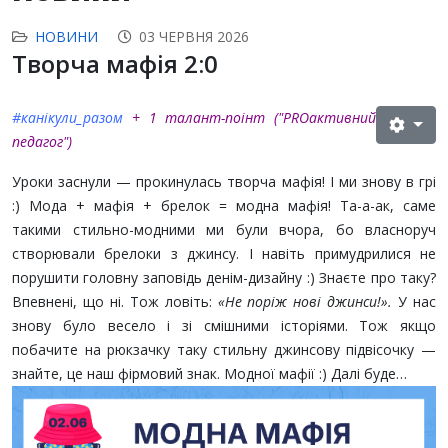
НОВИНИ
03 ЧЕРВНЯ 2026
Творча мафія 2:0
#канікули_разом
+ 1 талант-поінт (
"PROактивний
педагог"
)
Уроки заснули — прокинулась творча мафія! І ми знову в грі
:) Мода + мафія + брелок = модна мафія! Та-а-ак, саме
такими стильно-модними ми були вчора, бо власноруч
створювали брелоки з джинсу. І навіть примудрилися не
порушити головну заповідь денім-дизайну :) Знаєте про таку?
Впевнені, що ні. Тож ловіть:
«Не поріж нові джинси!».
У нас
знову було весело і зі смішними історіями. Тож якщо
побачите на рюкзачку таку стильну джинсову підвісочку —
знайте, це наш фірмовий знак. Модної мафії :) Далі буде…