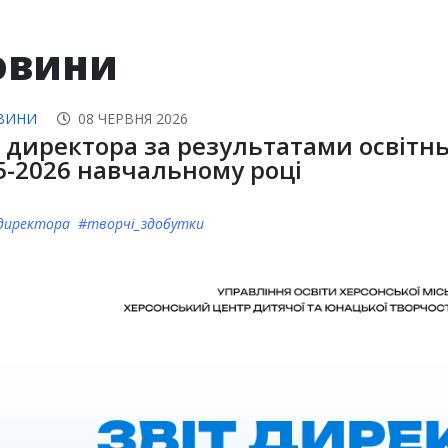
овини
ВИНИ
08 ЧЕРВНЯ 2026
т директора за результатами оcвітнь
5-2026 навчальному році
директора #творчі_здобутки