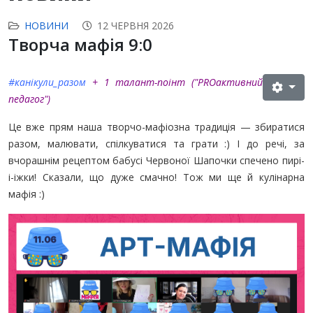
НОВИНИ
12 ЧЕРВНЯ 2026
Творча мафія 9:0
#канікули_разом
+ 1 талант-поінт (
"PROактивний
педагог"
)
Це вже прям наша творчо-мафіозна традиція — збиратися
разом, малювати, спілкуватися та грати :) І до речі, за
вчорашнім рецептом бабусі Червоної Шапочки спечено пирі-
і-іжки! Сказали, що дуже смачно! Тож ми ще й кулінарна
мафія :)