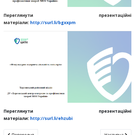
Переглянути презентаційні
матеріали:
http://surl.li/bgxxpm
Переглянути презентаційні
матеріали:
http://surl.li/ehzubi
Попередня стаття: Тиждень безпеки дорожнього руху: зупин
наступна стат
Попередня
Наступна